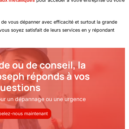
ir de vous dépanner avec efficacité et surtout la grande
e vous soyez satisfait de leurs services en y répondant
de ou de conseil, la
joseph réponds à vos
uestions
our un dépannage ou une urgence
elez-nous maintenant