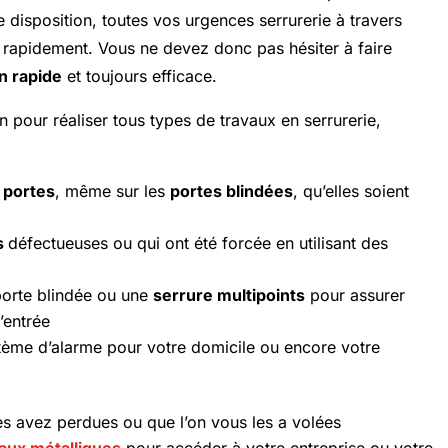
re disposition, toutes vos urgences serrurerie à travers
es rapidement. Vous ne devez donc pas hésiter à faire
n rapide
et toujours efficace.
on pour réaliser tous types de travaux en serrurerie,
 portes
, même sur les
portes blindées
, qu’elles soient
s
défectueuses ou qui ont été forcée en utilisant des
 porte blindée ou une
serrure multipoints
pour assurer
’entrée
stème d’alarme pour votre domicile ou encore votre
les avez perdues ou que l’on vous les a volées
aux métalliques
pour accéder à votre entreprise ou votre