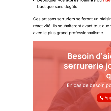
boutique sans dégâts
Ces artisans serruriers se feront un plais
réactivité. Ils souhaiteront avant tout qu
avec le plus grand professionnalisme.
Besoin d'ai
serrurerie 
q
En cas de besoin p
App