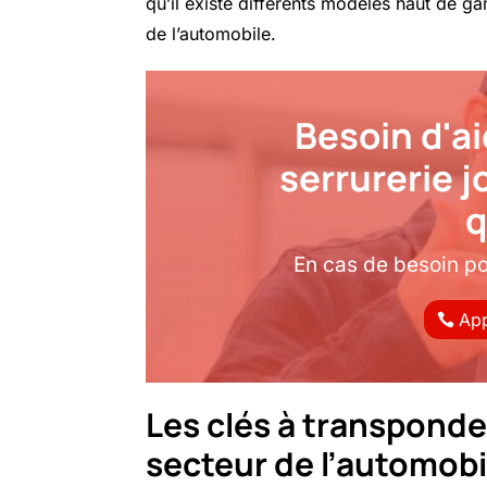
qu’il existe différents modèles haut de 
de l’automobile.
Besoin d'ai
serrurerie 
q
En cas de besoin p
App
Les clés à transpond
secteur de l’automobi