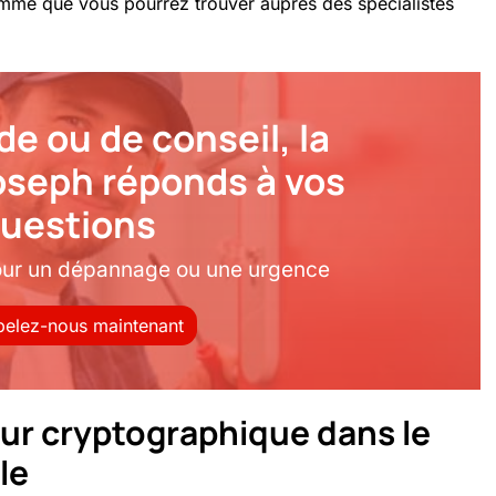
gamme que vous pourrez trouver auprès des spécialistes
de ou de conseil, la
joseph réponds à vos
uestions
our un dépannage ou une urgence
elez-nous maintenant
eur cryptographique dans le
le