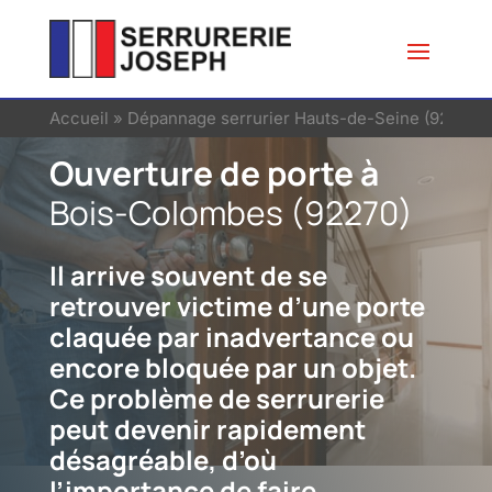
Accueil
»
Dépannage serrurier Hauts-de-Seine (92)
»
Se
Ouverture de porte à
Bois-Colombes (92270)
Il arrive souvent de se
retrouver victime d’une porte
claquée par inadvertance ou
encore bloquée par un objet.
Ce problème de serrurerie
peut devenir rapidement
désagréable, d’où
l’importance de faire