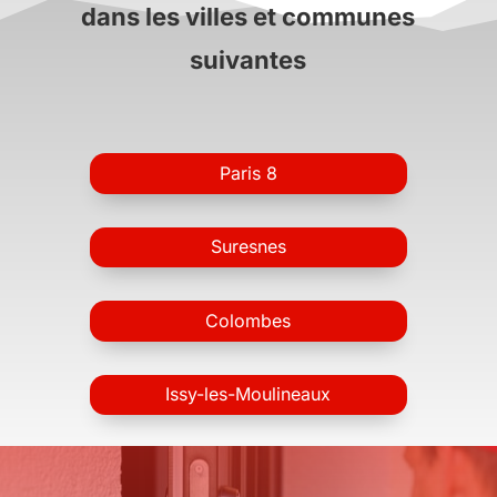
dans les villes et communes
suivantes
Paris 8
Suresnes
Colombes
Issy-les-Moulineaux