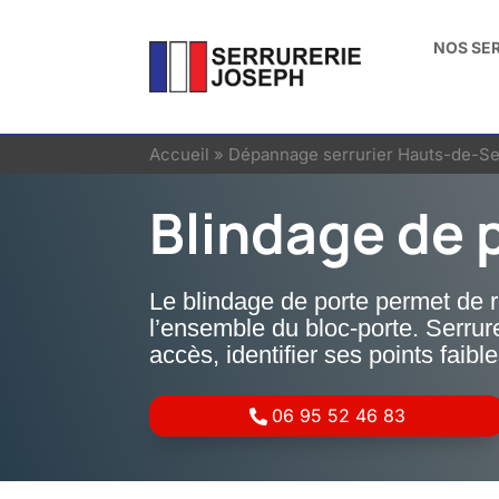
NOS SE
Accueil
»
Dépannage serrurier Hauts-de-Se
Blindage de 
Le blindage de porte permet de 
l’ensemble du bloc-porte. Serrur
accès, identifier ses points faib
06 95 52 46 83