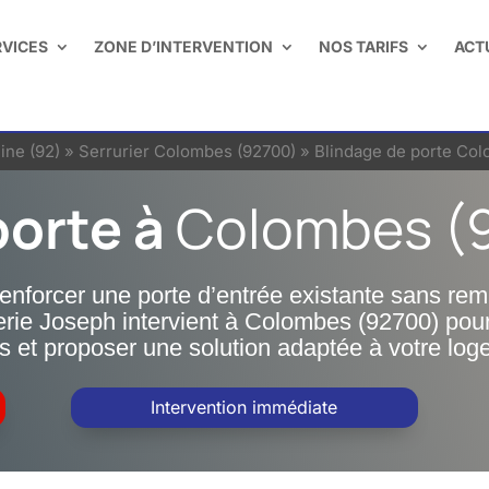
RVICES
ZONE D’INTERVENTION
NOS TARIFS
ACT
ine (92)
»
Serrurier Colombes (92700)
»
Blindage de porte Co
porte à
Colombes (
renforcer une porte d’entrée existante sans r
erie Joseph intervient à Colombes (92700) pour 
les et proposer une solution adaptée à votre lo
Intervention immédiate