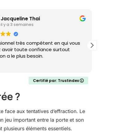
Jacqueline Thai
Taline
il y a 3 semaines
il y a 1 mo
sionnel très compétent en qui vous
Excellente prest
 avoir toute confiance surtout
professionnel,
n a le plus besoin.
recommande sa
Certifié par: Trustindex
rée ?
e face aux tentatives d’effraction. Le
un jeu important entre la porte et son
 plusieurs éléments essentiels.