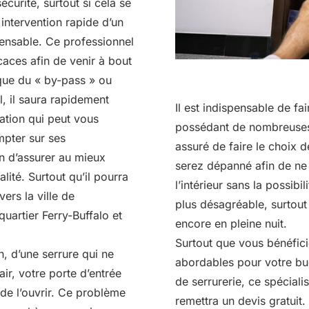
curité, surtout si cela se
 intervention rapide d’un
spensable. Ce professionnel
icaces afin de venir à bout
que du « by-pass » ou
l, il saura rapidement
Il est indispensable de fa
uation qui peut vous
possédant de nombreuses
mpter sur ses
assuré de faire le choix d
n d’assurer au mieux
serez dépanné afin de ne
alité. Surtout qu’il pourra
l’intérieur sans la possibil
ers la ville de
plus désagréable, surtout
uartier Ferry-Buffalo et
encore en pleine nuit.
Surtout que vous bénéfici
, d’une serrure qui ne
abordables pour votre bud
ir, votre porte d’entrée
de serrurerie, ce spécial
é de l’ouvrir. Ce problème
remettra un devis gratuit