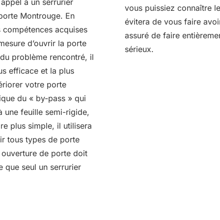
 appel à un serrurier
vous puissiez connaître l
 porte Montrouge. En
évitera de vous faire avoi
des compétences acquises
assuré de faire entièreme
mesure d’ouvrir la porte
sérieux.
 du problème rencontré, il
us efficace et la plus
riorer votre porte
hnique du « by-pass » qui
 une feuille semi-rigide,
 plus simple, il utilisera
ir tous types de porte
 ouverture de porte doit
 que seul un serrurier