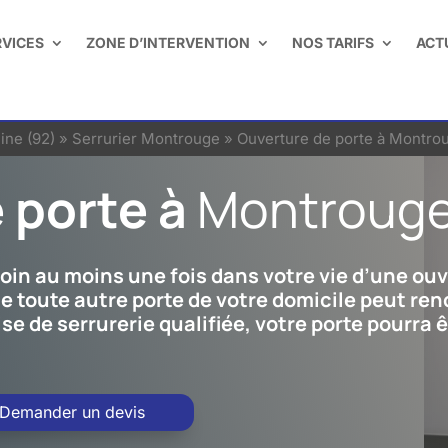
RVICES
ZONE D’INTERVENTION
NOS TARIFS
ACT
ine (92)
»
Serrurier Montrouge
»
Ouverture de porte à Montro
 porte à
Montrouge
soin au moins une fois dans votre vie d’une o
e toute autre porte de votre domicile peut re
se de serrurerie qualifiée, votre porte pourra 
Demander un devis