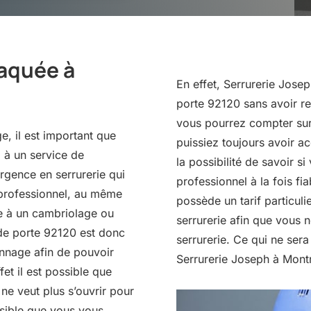
laquée à
En effet, Serrurerie Jose
porte 92120 sans avoir re
vous pourrez compter sur 
, il est important que
puissiez toujours avoir a
 à un service de
la possibilité de savoir s
urgence en serrurerie qui
professionnel à la fois f
er professionnel, au même
possède un tarif particuli
te à un cambriolage ou
serrurerie afin que vous
 de porte 92120 est donc
serrurerie. Ce qui ne sera
nnage afin de pouvoir
Serrurerie Joseph à Mont
fet il est possible que
ne veut plus s’ouvrir pour
ossible que vous vous