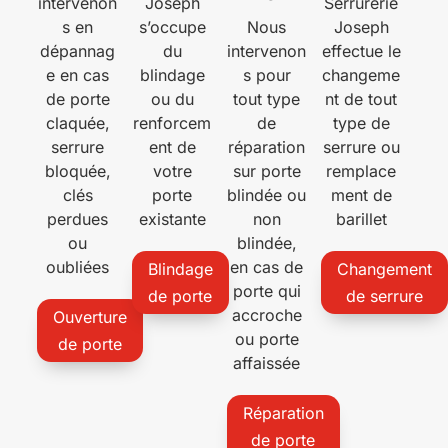
intervenon
Joseph
Serrurerie
s en
s’occupe
Nous
Joseph
dépannag
du
intervenon
effectue le
e en cas
blindage
s pour
changeme
de porte
ou du
tout type
nt de tout
claquée,
renforcem
de
type de
serrure
ent de
réparation
serrure ou
bloquée,
votre
sur porte
remplace
clés
porte
blindée ou
ment de
perdues
existante
non
barillet
ou
blindée,
oubliées
en cas de
Blindage
Changement
porte qui
de porte
de serrure
accroche
Ouverture
ou porte
de porte
affaissée
Réparation
de porte