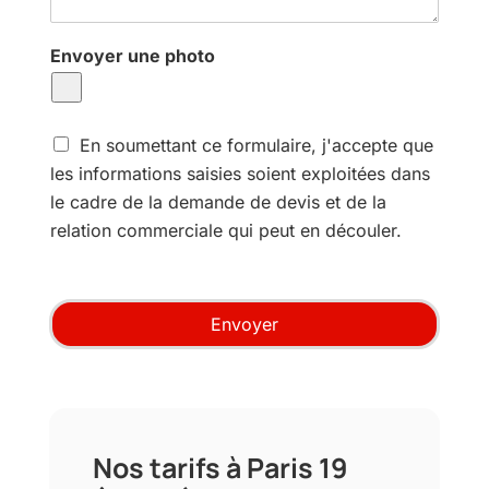
g
a
e
n
Envoyer une photo
d
e
d
e
C
p
En soumettant ce formulaire, j'accepte que
o
r
les informations saisies soient exploitées dans
n
e
le cadre de la demande de devis et de la
s
s
e
relation commerciale qui peut en découler.
t
n
a
t
t
e
i
m
o
Envoyer
e
n
n
*
t
u
t
i
Nos tarifs à Paris 19
l