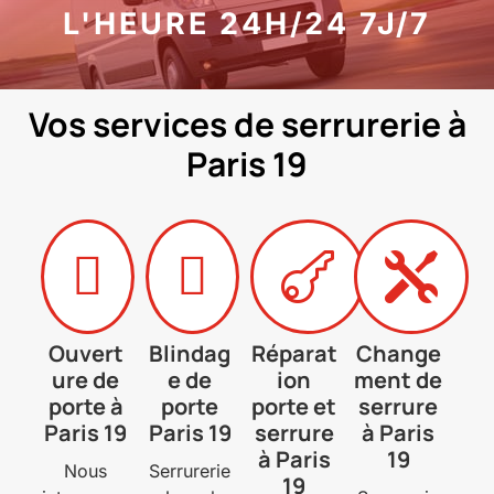
L'HEURE 24H/24 7J/7
Vos services de serrurerie à
Paris 19




Ouvert
Blindag
Réparat
Change
ure de
e de
ion
ment de
porte à
porte
porte et
serrure
Paris 19
Paris 19
serrure
à Paris
à Paris
19
Nous
Serrurerie
19