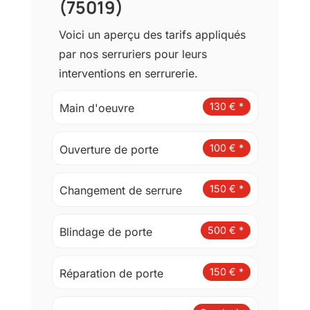
i
(75019)
s
a
Voici un aperçu des tarifs appliqués
t
par nos serruriers pour leurs
e
u
interventions en serrurerie.
r
(
130 € *
Main d'oeuvre
r
g
p
100 € *
Ouverture de porte
d
)
*
150 € *
Changement de serrure
500 € *
Blindage de porte
150 € *
Réparation de porte