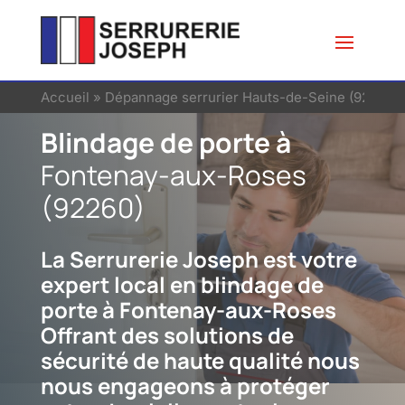
Accueil
»
Dépannage serrurier Hauts-de-Seine (92)
»
Se
Blindage de porte à
Fontenay-aux-Roses
(92260)
La Serrurerie Joseph est votre
expert local en blindage de
porte à Fontenay-aux-Roses
Offrant des solutions de
sécurité de haute qualité nous
nous engageons à protéger