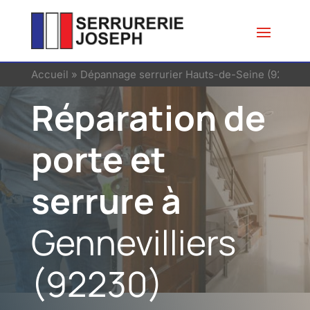
Accueil
»
Dépannage serrurier Hauts-de-Seine (92)
»
Se
Réparation de
porte et
serrure à
Gennevilliers
(92230)