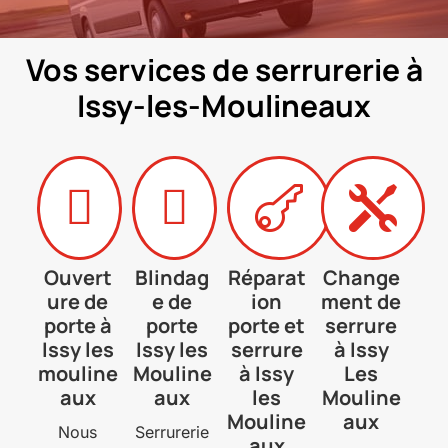
Vos services de serrurerie à
Issy-les-Moulineaux




Ouvert
Blindag
Réparat
Change
ure de
e de
ion
ment de
porte à
porte
porte et
serrure
Issy les
Issy les
serrure
à Issy
mouline
Mouline
à Issy
Les
aux
aux
les
Mouline
Mouline
aux
Nous
Serrurerie
aux