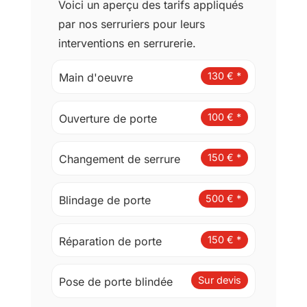
Voici un aperçu des tarifs appliqués
t
par nos serruriers pour leurs
e
u
interventions en serrurerie.
r
(
130 € *
Main d'oeuvre
r
g
p
100 € *
Ouverture de porte
d
)
*
150 € *
Changement de serrure
500 € *
Blindage de porte
150 € *
Réparation de porte
Sur devis
Pose de porte blindée