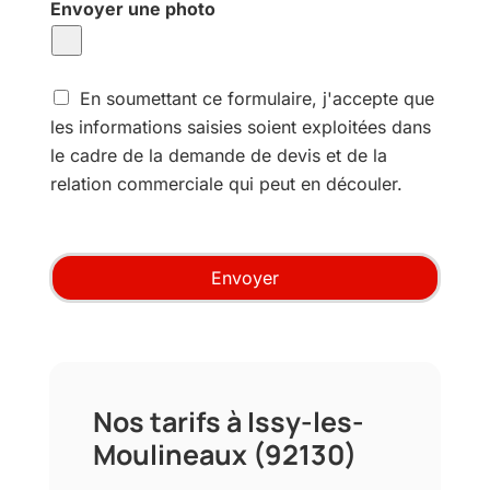
Envoyer une photo
d
e
d
e
C
p
En soumettant ce formulaire, j'accepte que
o
r
les informations saisies soient exploitées dans
n
e
le cadre de la demande de devis et de la
s
s
e
relation commerciale qui peut en découler.
t
n
a
t
t
e
i
m
o
Envoyer
e
n
n
*
t
u
t
i
Nos tarifs à Issy-les-
l
i
Moulineaux (92130)
s
a