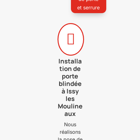
et serrure

Installa
tion de
porte
blindée
à Issy
les
Mouline
aux
Nous
réalisons
la pose de