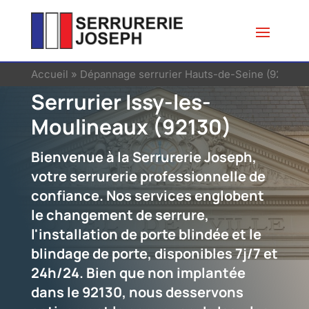
Accueil
»
Dépannage serrurier Hauts-de-Seine (92)
»
Se
Serrurier Issy-les-
Moulineaux (92130)
Bienvenue à la Serrurerie Joseph,
votre serrurerie professionnelle de
confiance. Nos services englobent
le changement de serrure,
l'installation de porte blindée et le
blindage de porte, disponibles 7j/7 et
24h/24. Bien que non implantée
dans le 92130, nous desservons