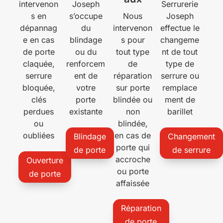
intervenon
Joseph
Serrurerie
s en
s’occupe
Nous
Joseph
dépannag
du
intervenon
effectue le
e en cas
blindage
s pour
changeme
de porte
ou du
tout type
nt de tout
claquée,
renforcem
de
type de
serrure
ent de
réparation
serrure ou
bloquée,
votre
sur porte
remplace
clés
porte
blindée ou
ment de
perdues
existante
non
barillet
ou
blindée,
oubliées
en cas de
Blindage
Changement
porte qui
de porte
de serrure
accroche
Ouverture
ou porte
de porte
affaissée
Réparation
de porte