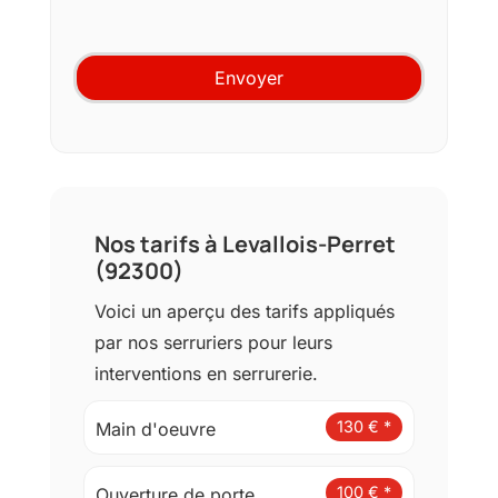
e
i
m
o
e
n
Envoyer
n
*
t
u
t
i
l
i
s
Nos tarifs à Levallois-Perret
a
(92300)
t
e
Voici un aperçu des tarifs appliqués
u
par nos serruriers pour leurs
r
(
interventions en serrurerie.
r
g
130 € *
Main d'oeuvre
p
d
)
100 € *
Ouverture de porte