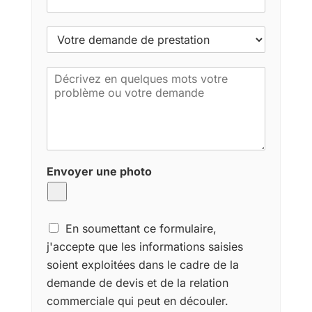
V
o
t
M
r
e
e
s
d
s
e
a
m
g
a
e
n
Envoyer une photo
d
e
d
e
C
p
En soumettant ce formulaire,
o
r
j'accepte que les informations saisies
n
e
soient exploitées dans le cadre de la
s
s
e
demande de devis et de la relation
t
n
a
commerciale qui peut en découler.
t
t