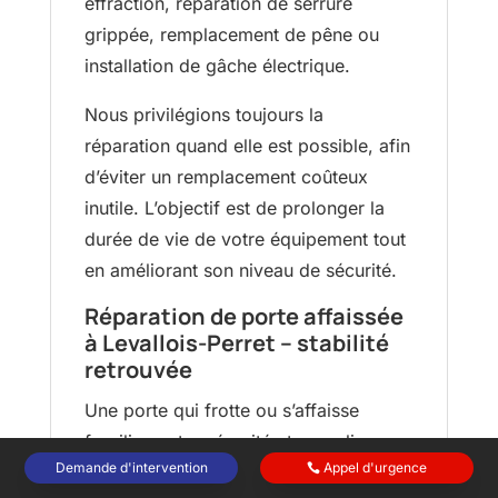
effraction, réparation de serrure
grippée, remplacement de pêne ou
installation de gâche électrique.
Nous privilégions toujours la
réparation quand elle est possible, afin
d’éviter un remplacement coûteux
inutile. L’objectif est de prolonger la
durée de vie de votre équipement tout
en améliorant son niveau de sécurité.
Réparation de porte affaissée
à Levallois-Perret – stabilité
retrouvée
Une porte qui frotte ou s’affaisse
fragilise votre sécurité et complique
Demande d'intervention
Appel d'urgence
votre quotidien. Serrurerie Joseph