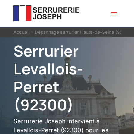
Accueil
»
Dépannage serrurier Hauts-de-Seine (92)
»
Se
Serrurier
Levallois-
Perret
(92300)
Serrurerie Joseph intervient à
Levallois-Perret (92300) pour les