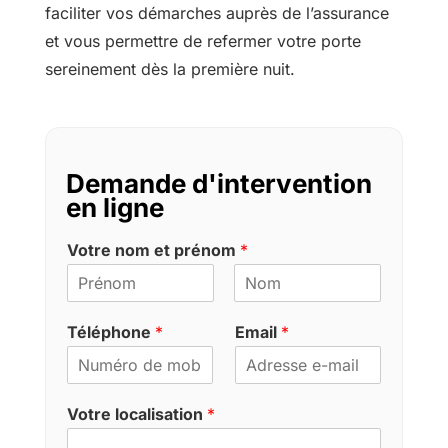
faciliter vos démarches auprès de l’assurance
et vous permettre de refermer votre porte
sereinement dès la première nuit.
Demande d'intervention
en ligne
Votre nom et prénom
*
P
N
r
o
Téléphone
*
Email
*
é
m
n
o
m
Votre localisation
*