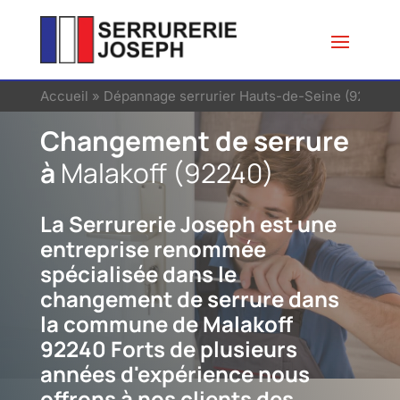
Accueil
»
Dépannage serrurier Hauts-de-Seine (92)
»
Se
Changement de serrure
à
Malakoff (92240)
La Serrurerie Joseph est une
entreprise renommée
spécialisée dans le
changement de serrure dans
la commune de Malakoff
92240 Forts de plusieurs
années d'expérience nous
offrons à nos clients des