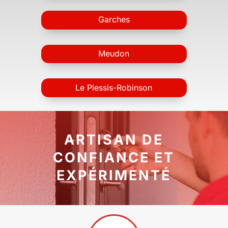
Garches
Meudon
Le Plessis-Robinson
ARTISAN DE
CONFIANCE ET
EXPÉRIMENTÉ