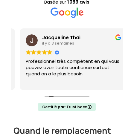
Basée sur
1 089 avis
Jacqueline Thai
il y a 3 semaines
Professionnel très compétent en qui vous
E
pouvez avoir toute confiance surtout
p
quand on a le plus besoin.
Certifié par: Trustindex
Quand le remplacement