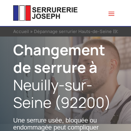
Accueil
»
Dépannage serrurier Hauts-de-Seine (92)
»
Se
Changement
de serrure à
Neuilly-sur-
Seine (92200)
Une serrure usée, bloquée ou
endommagée peut compliquer