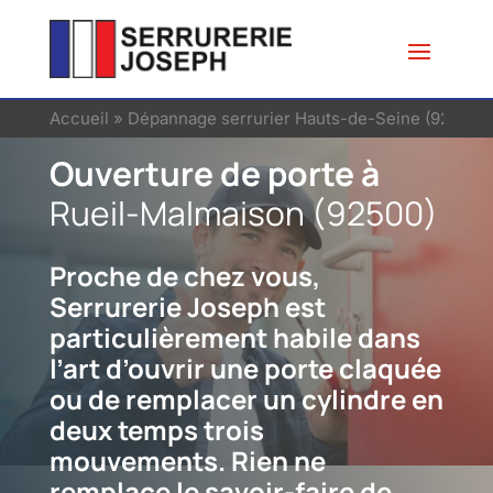
Accueil
»
Dépannage serrurier Hauts-de-Seine (92)
»
Se
Ouverture de porte à
Rueil-Malmaison (92500)
Proche de chez vous,
Serrurerie Joseph est
particulièrement habile dans
l’art d’ouvrir une porte claquée
ou de remplacer un cylindre en
deux temps trois
mouvements. Rien ne
remplace le savoir-faire de