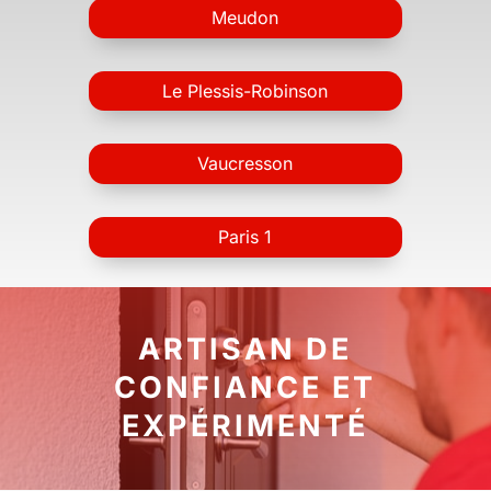
Meudon
Le Plessis-Robinson
Vaucresson
Paris 1
ARTISAN DE
CONFIANCE ET
EXPÉRIMENTÉ