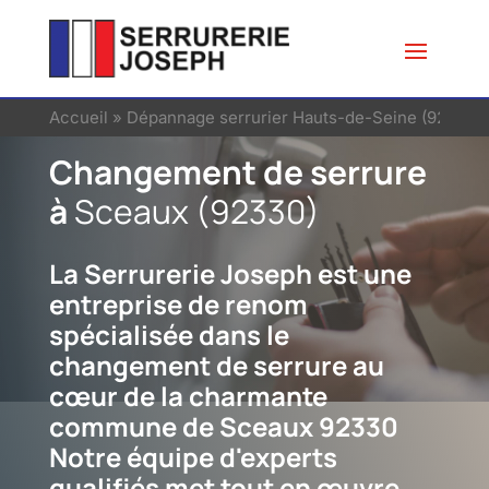
Accueil
»
Dépannage serrurier Hauts-de-Seine (92)
»
Se
Changement de serrure
à
Sceaux (92330)
La Serrurerie Joseph est une
entreprise de renom
spécialisée dans le
changement de serrure au
cœur de la charmante
commune de Sceaux 92330
Notre équipe d'experts
qualifiés met tout en œuvre