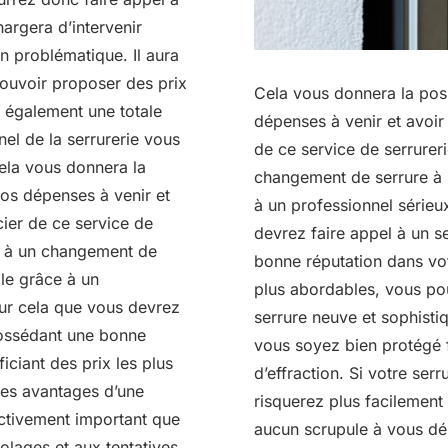
hargera d’intervenir
on problématique. Il aura
 pouvoir proposer des prix
Cela vous donnera la poss
r également une totale
dépenses à venir et avoir
nel de la serrurerie vous
de ce service de serrurer
Cela vous donnera la
changement de serrure à 
vos dépenses à venir et
à un professionnel sérieux
cier de ce service de
devrez faire appel à un s
ce à un changement de
bonne réputation dans vot
le grâce à un
plus abordables, vous po
pour cela que vous devrez
serrure neuve et sophisti
 possédant une bonne
vous soyez bien protégé 
iciant des prix les plus
d’effraction. Si votre se
des avantages d’une
risquerez plus facilement 
fectivement important que
aucun scrupule à vous dé
lages et aux tentatives