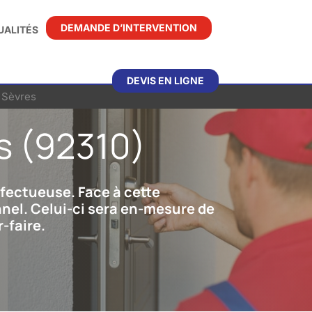
DEMANDE D’INTERVENTION
UALITÉS
DEVIS EN LIGNE
 Sèvres
s (92310)
défectueuse. Face à cette
onnel. Celui-ci sera en-mesure de
-faire.