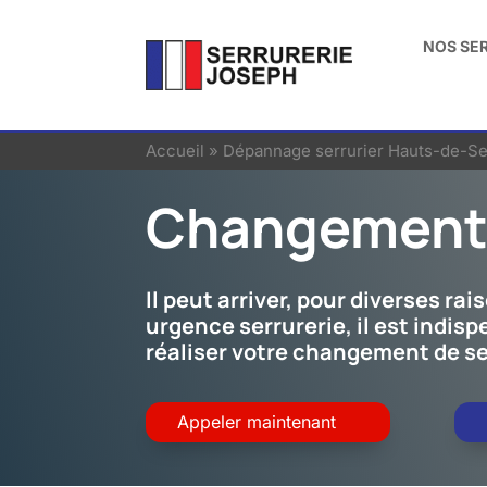
NOS SE
Accueil
»
Dépannage serrurier Hauts-de-Se
Changement 
Il peut arriver, pour diverses r
urgence serrurerie, il est indis
réaliser votre changement de ser
Appeler maintenant