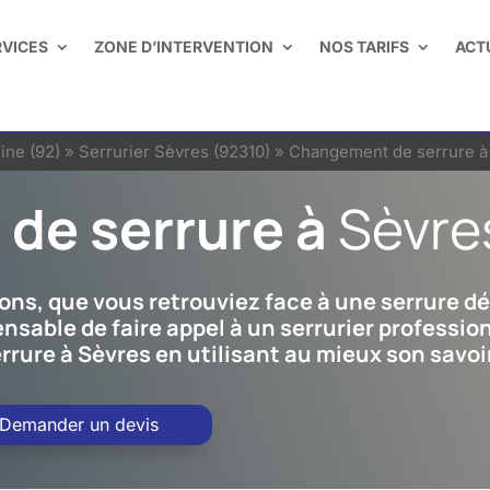
RVICES
ZONE D’INTERVENTION
NOS TARIFS
ACT
ine (92)
»
Serrurier Sèvres (92310)
»
Changement de serrure à
de serrure à
Sèvre
aisons, que vous retrouviez face à une serrure 
pensable de faire appel à un serrurier professi
rure à Sèvres en utilisant au mieux son savoir
Demander un devis