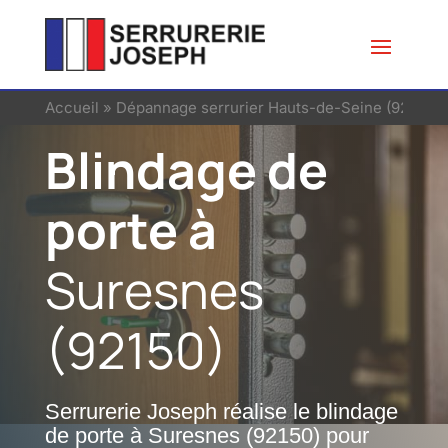
Accueil
»
Dépannage serrurier Hauts-de-Seine (92)
»
Se
Blindage de
porte à
Suresnes
(92150)
Serrurerie Joseph réalise le blindage
de porte à Suresnes (92150) pour