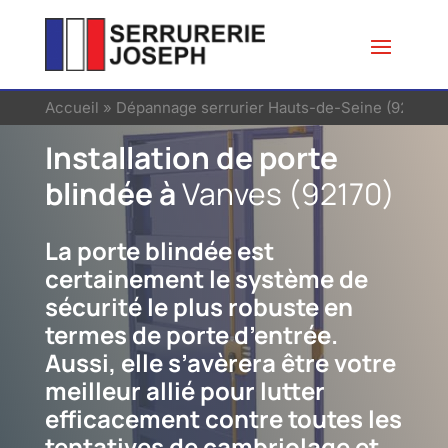
Accueil
»
Dépannage serrurier Hauts-de-Seine (92)
»
Se
Installation de porte
blindée à
Vanves (92170)
La porte blindée est
certainement le système de
sécurité le plus robuste en
termes de porte d’entrée.
Aussi, elle s’avèrera être votre
meilleur allié pour lutter
efficacement contre toutes les
tentatives de cambriolage et