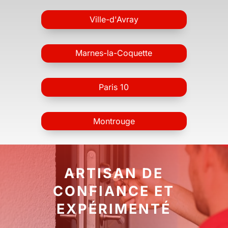
Ville-d'Avray
Marnes-la-Coquette
Paris 10
Montrouge
ARTISAN DE
CONFIANCE ET
EXPÉRIMENTÉ