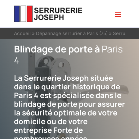
Accueil
»
Dépannage serrurier à Paris (75)
»
Serrurier à 
Blindage de porte à
Paris
4
La Serrurerie Joseph située
dans le quartier historique de
Paris 4 est spécialisée dans le
blindage de porte pour assurer
la sécurité optimale de votre
domicile ou de votre
entreprise Forte de
nombreuses années