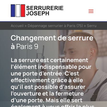
Accueil
»
Dépannage serrurier à Paris (75)
»
Serrurier à 
Changement de serrure
à
Paris 9
La serrure est certainement
l’élément indispensable pour
une porte d’entrée. C’est
effectivement grâce à elle
qu’il est possible d’assurer
l’ouverture et la fermeture
d’une porte. Mais elle sert
également à vous offrir la plus