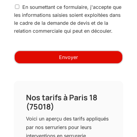
e
C
p
En soumettant ce formulaire, j'accepte que
o
r
les informations saisies soient exploitées dans
n
e
le cadre de la demande de devis et de la
s
s
e
relation commerciale qui peut en découler.
t
n
a
t
t
e
i
m
o
Envoyer
e
n
n
*
t
u
t
i
Nos tarifs à Paris 18
l
i
(75018)
s
a
Voici un aperçu des tarifs appliqués
t
par nos serruriers pour leurs
e
u
interventions en serrurerie.