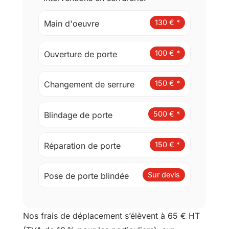
r
(
130 € *
Main d'oeuvre
r
g
p
100 € *
Ouverture de porte
d
)
*
150 € *
Changement de serrure
500 € *
Blindage de porte
150 € *
Réparation de porte
Sur devis
Pose de porte blindée
Nos frais de déplacement s’élèvent à 65 € HT