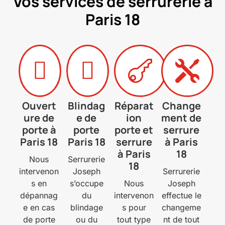
Vos services de serrurerie à
Paris 18




Ouvert
Blindag
Réparat
Change
ure de
e de
ion
ment de
porte à
porte
porte et
serrure
Paris 18
Paris 18
serrure
à Paris
à Paris
18
Nous
Serrurerie
18
intervenon
Joseph
Serrurerie
s en
s’occupe
Nous
Joseph
dépannag
du
intervenon
effectue le
e en cas
blindage
s pour
changeme
de porte
ou du
tout type
nt de tout