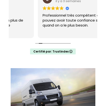
il y a 3 semaines
Professionnel très compétent en qui vous
E
pouvez avoir toute confiance surtout
p
quand on a le plus besoin.
Certifié par: Trustindex